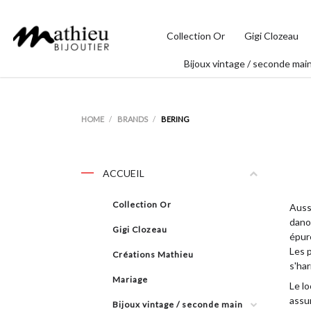
Collection Or
Gigi Clozeau
Bijoux vintage / seconde mai
HOME
BRANDS
BERING
ACCUEIL
Collection Or
Auss
danoi
Gigi Clozeau
épur
Les 
Créations Mathieu
s'ha
Mariage
Le lo
assur
Bijoux vintage / seconde main