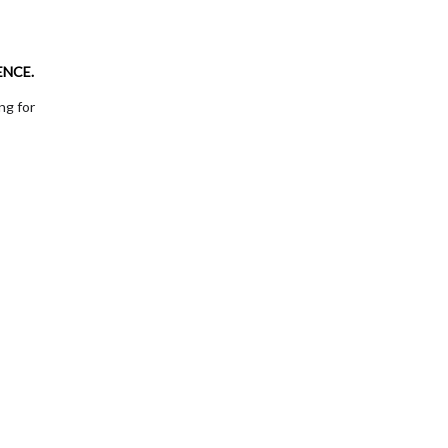
ENCE.
ng for