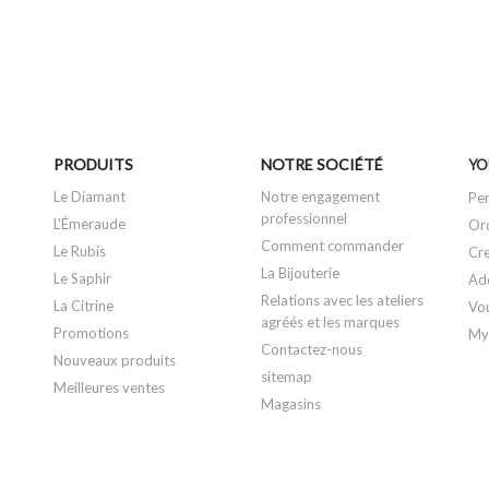
PRODUITS
NOTRE SOCIÉTÉ
YO
Le Diamant
Notre engagement
Per
professionnel
L'Émeraude
Or
Comment commander
Le Rubis
Cre
La Bijouterie
Le Saphir
Ad
Relations avec les ateliers
La Citrine
Vo
agréés et les marques
Promotions
My 
Contactez-nous
Nouveaux produits
sitemap
Meilleures ventes
Magasins