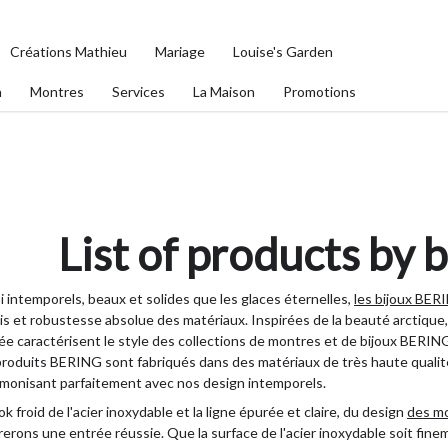
Créations Mathieu
Mariage
Louise's Garden
n
Montres
Services
La Maison
Promotions
List of products by 
i intemporels, beaux et solides que les glaces éternelles,
les bijoux BER
s et robustesse absolue des matériaux. Inspirées de la beauté arctique, l
ée caractérisent le style des collections de montres et de bijoux BERIN
produits BERING sont fabriqués dans des matériaux de très haute qualit
rmonisant parfaitement avec nos design intemporels.
ok froid de l'acier inoxydable et la ligne épurée et claire, du design
des m
erons une entrée réussie. Que la surface de l'acier inoxydable soit fineme