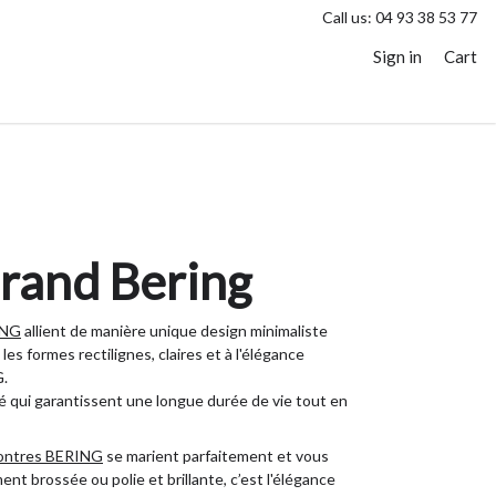
Call us:
04 93 38 53 77
Sign in
Cart
brand Bering
ING
allient de manière unique design minimaliste
es formes rectilignes, claires et à l'élégance
G.
é qui garantissent une longue durée de vie tout en
ontres BERING
se marient parfaitement et vous
nt brossée ou polie et brillante, c’est l'élégance