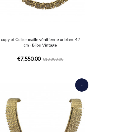
copy of Collier maille vénitienne or blanc 42
cm - Bijou Vintage
€7,550.00
€10,800.00
-
€1,900.00