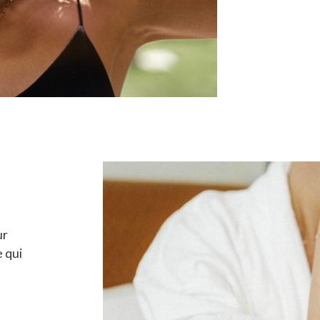
ur
e qui