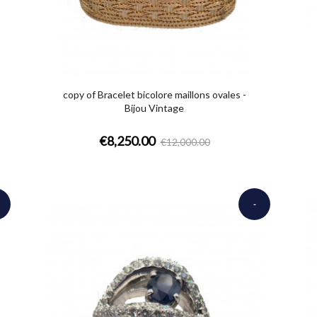
copy of Bracelet bicolore maillons ovales -
Bijou Vintage
€8,250.00
€12,000.00
-
50.00
€3,800.00