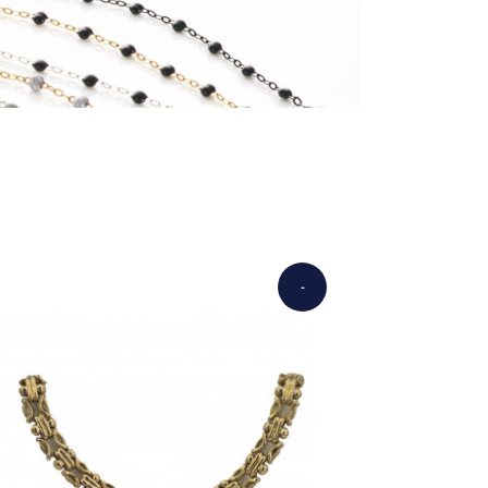
-
€3,250.00