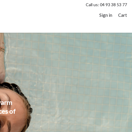
Call us:
04 93 38 53 77
Sign in
Cart
 warm
ces of