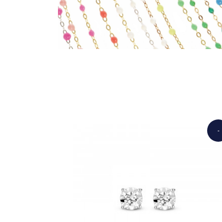
-
€12,