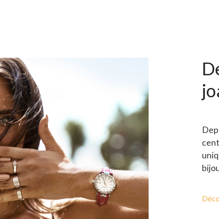
De
jo
Depu
cent
uniq
bijo
Déco