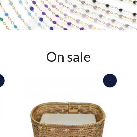
On sale
-
000.00
€3,750.00