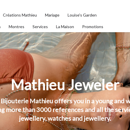
Créations Mathieu
Mariage
Louise's Garden
n
Montres
Services
La Maison
Promotions
Mathieu Jeweler
Bijouterie Mathieu offers you in a young and
ng more than 3000 references and all the servi
jewellery, watches and jewellery.