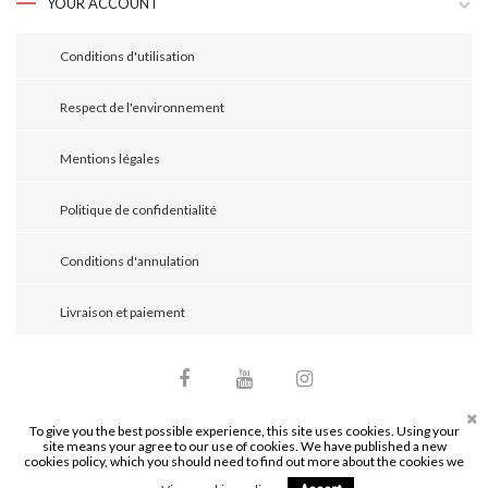
YOUR ACCOUNT
Conditions d'utilisation
Respect de l'environnement
Mentions légales
Politique de confidentialité
Conditions d'annulation
Livraison et paiement
Facebook
YouTube
Instagram
To give you the best possible experience, this site uses cookies. Using your
site means your agree to our use of cookies. We have published a new
© 2026 - Mathieu Bijoutier. Tous droits réservés.
cookies policy, which you should need to find out more about the cookies we
Site réalisé par
maximebelaid.com