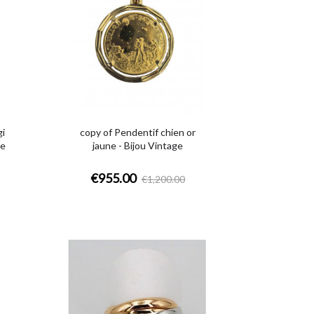
gi
copy of Pendentif chien or
se
jaune - Bijou Vintage
€955.00
€1,200.00