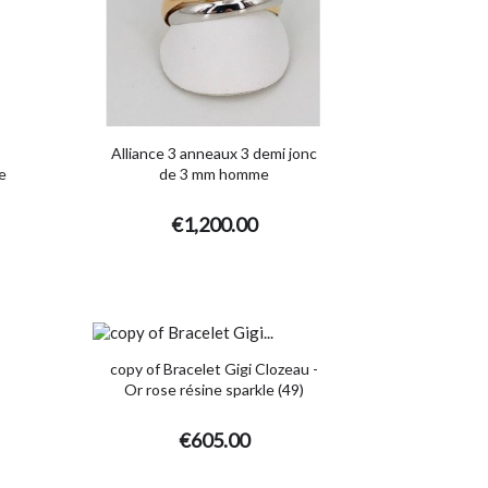
Alliance 3 anneaux 3 demi jonc
e
de 3 mm homme
€1,200.00
copy of Bracelet Gigi Clozeau -
Or rose résine sparkle (49)
€605.00