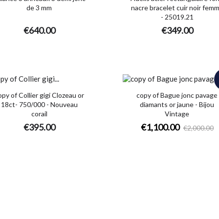
de 3 mm
nacre bracelet cuir noir fem
- 25019.21
€640.00
€349.00
opy of Collier gigi Clozeau or
copy of Bague jonc pavage
18ct- 750/000 - Nouveau
diamants or jaune - Bijou
corail
Vintage
€395.00
€1,100.00
€2,000.00