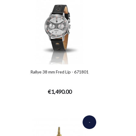
9
Rallye 38 mm Fred Lip - 671801
€1,490.00
-
€245.00