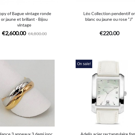
opy of Bague vintage ronde
Léo Collection pendentif or
or jaune et brillant - Bijou
blanc ou jaune ou rose "J"
vintage
€2,600.00
€220.00
€4,800.00
On sale!
liance 3 anneaux 3 demi jonc
Adelis acier rectangulaire fo