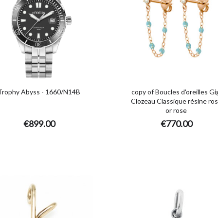
Trophy Abyss - 1660/N14B
copy of Boucles d'oreilles Gi
Clozeau Classique résine ro
or rose
€899.00
€770.00