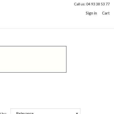
Call us:
04 93 38 53 77
Sign in
Cart
Relevance
t by: