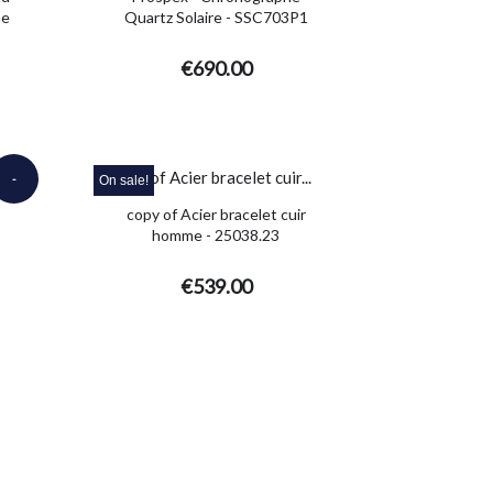
me
Quartz Solaire - SSC703P1
€690.00
-
On sale!
copy of Acier bracelet cuir
€900.00
homme - 25038.23
€539.00