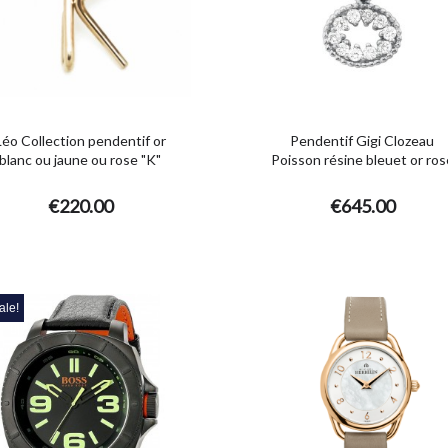
Léo Collection pendentif or
Pendentif Gigi Clozeau
blanc ou jaune ou rose "K"
Poisson résine bleuet or ros
€220.00
€645.00
ale!