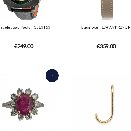
racelet Sao Paulo - 1513163
Equinoxe - 17497/PR29GR
€249.00
€359.00
-
€2,200.00