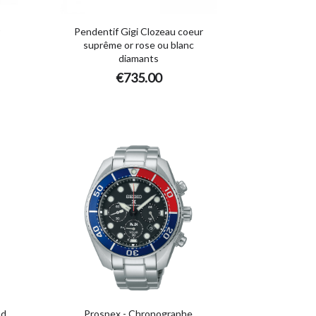
Pendentif Gigi Clozeau coeur
suprême or rose ou blanc
diamants
€735.00
nd
Prospex - Chronographe