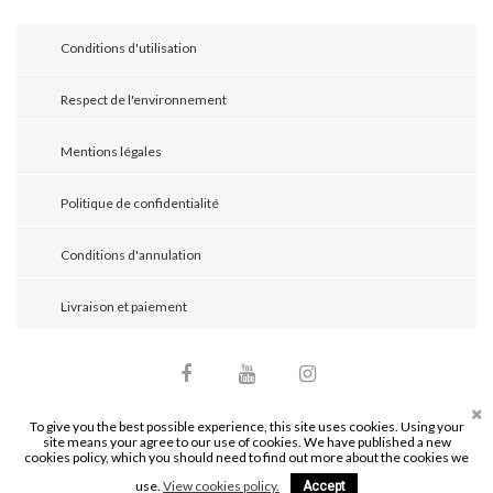
Conditions d'utilisation
Respect de l'environnement
Mentions légales
Politique de confidentialité
Conditions d'annulation
Livraison et paiement
Facebook
YouTube
Instagram
To give you the best possible experience, this site uses cookies. Using your
site means your agree to our use of cookies. We have published a new
© 2026 - Mathieu Bijoutier. Tous droits réservés.
cookies policy, which you should need to find out more about the cookies we
Site réalisé par
maximebelaid.com
use.
View cookies policy.
Accept