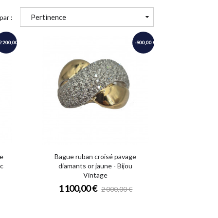
Pertinence
par :
2 200,00 €
-900,00 €
ge
Bague ruban croisé pavage
nc
diamants or jaune - Bijou
Vintage
1 100,00 €
2 000,00 €