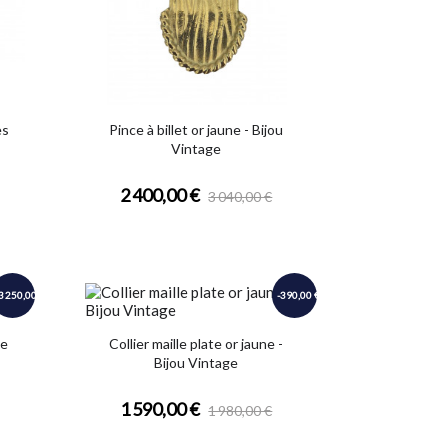
es
Pince à billet or jaune - Bijou
Vintage
2 400,00 €
3 040,00 €
3 250,00 €
-390,00 €
ne
Collier maille plate or jaune -
Bijou Vintage
1 590,00 €
1 980,00 €