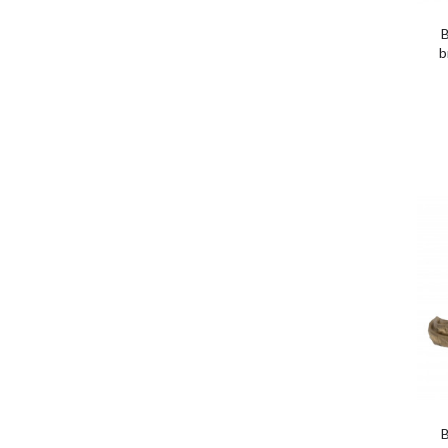
B
b
B