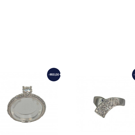
-900,00 €
-