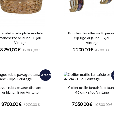
racelet maille plate modèle
Boucles d'oreilles multi pierr
manchette or jaune - Bijou
clip tige or jaune - Bijou
Vintage
Vintage
8 250,00 €
2 200,00 €
12 000,00 €
4 200,00 €
-2 500,00 €
-
ague rubis pavage diamants
Collier maille fantaisie or jau
or blanc - Bijou Vintage
46 cm - Bijou Vintage
3 700,00 €
7 550,00 €
6 200,00 €
10 800,00 €