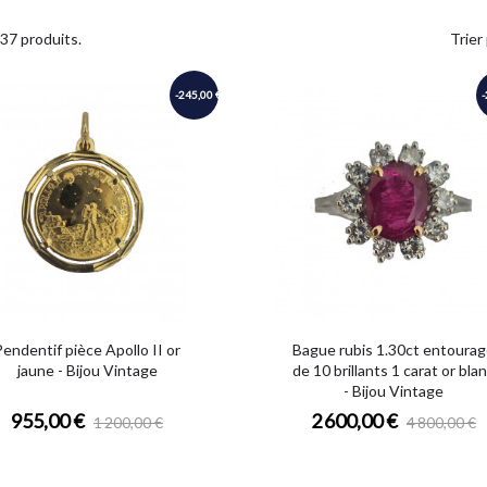
Trier 
a 37 produits.
-245,00 €
-
Pendentif pièce Apollo II or
Bague rubis 1.30ct entoura
jaune - Bijou Vintage
de 10 brillants 1 carat or bla
- Bijou Vintage
955,00 €
2 600,00 €
1 200,00 €
4 800,00 €