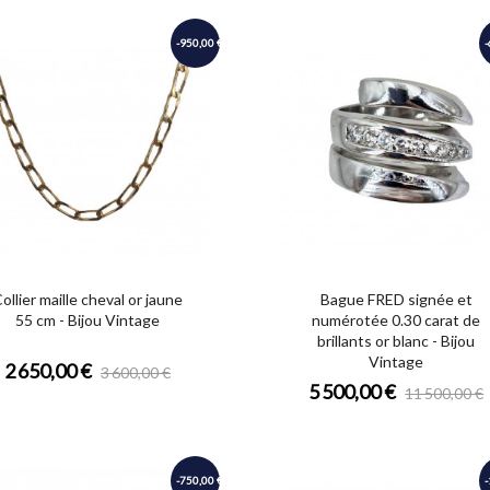
-950,00 €
-
ollier maille cheval or jaune
Bague FRED signée et
55 cm - Bijou Vintage
numérotée 0.30 carat de
brillants or blanc - Bijou
Vintage
2 650,00 €
3 600,00 €
5 500,00 €
11 500,00 €
-750,00 €
-